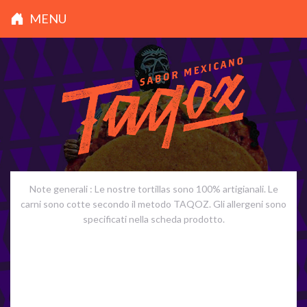
MENU
Note generali : Le nostre tortillas sono 100% artigianali. Le
carni sono cotte secondo il metodo TAQOZ. Gli allergeni sono
specificati nella scheda prodotto.